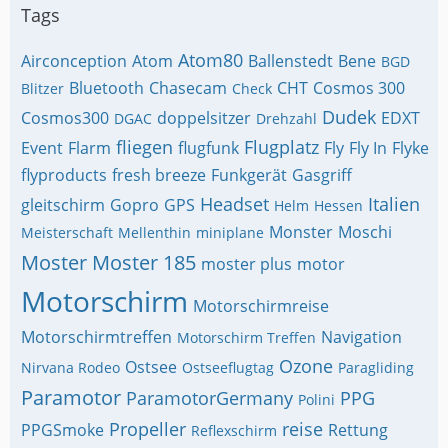
Tags
Atom80
Airconception
Atom
Ballenstedt
Bene
BGD
Bluetooth
Chasecam
CHT
Cosmos 300
Blitzer
Check
Dudek
Cosmos300
doppelsitzer
EDXT
DGAC
Drehzahl
fliegen
Flugplatz
Event
Flarm
flugfunk
Fly
Fly In
Flyke
flyproducts
fresh breeze
Funkgerät
Gasgriff
Headset
Italien
gleitschirm
Gopro
GPS
Helm
Hessen
Monster
Moschi
Meisterschaft
Mellenthin
miniplane
Moster
Moster 185
moster plus
motor
Motorschirm
Motorschirmreise
Motorschirmtreffen
Navigation
Motorschirm Treffen
Ozone
Ostsee
Nirvana Rodeo
Ostseeflugtag
Paragliding
Paramotor
ParamotorGermany
PPG
Polini
Propeller
reise
PPGSmoke
Rettung
Reflexschirm