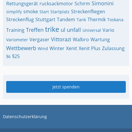
Simonini
Rettungsgerät
rucksackmotor
Schirm
smoke
Streckenfliegen
simplify
Start
Startplatz
Streckenflug
Stuttgart
Tandem
Thermik
Tank
Toskana
trike
Treffen
ul
unfall
Training
Vario
Universal
Vittorazi
Vergaser
Walbro
Wartung
Variometer
Wettbewerb
Winter
Xenit
Xenit Plus
Zulassung
Wind
§25
§6
Jetzt spenden
Datenschutzerklärung