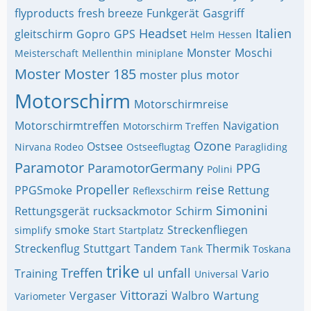
flyproducts
fresh breeze
Funkgerät
Gasgriff
Headset
Italien
gleitschirm
Gopro
GPS
Helm
Hessen
Monster
Moschi
Meisterschaft
Mellenthin
miniplane
Moster
Moster 185
moster plus
motor
Motorschirm
Motorschirmreise
Motorschirmtreffen
Navigation
Motorschirm Treffen
Ozone
Ostsee
Nirvana Rodeo
Ostseeflugtag
Paragliding
Paramotor
ParamotorGermany
PPG
Polini
Propeller
reise
PPGSmoke
Rettung
Reflexschirm
Simonini
Rettungsgerät
rucksackmotor
Schirm
smoke
Streckenfliegen
simplify
Start
Startplatz
Streckenflug
Stuttgart
Tandem
Thermik
Tank
Toskana
trike
Treffen
ul
unfall
Training
Vario
Universal
Vittorazi
Vergaser
Walbro
Wartung
Variometer