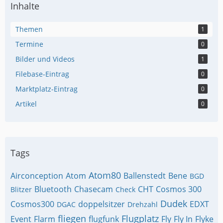
Inhalte
Themen
1
Termine
0
Bilder und Videos
1
Filebase-Eintrag
0
Marktplatz-Eintrag
0
Artikel
0
Tags
Atom80
Airconception
Atom
Ballenstedt
Bene
BGD
Bluetooth
Chasecam
CHT
Cosmos 300
Blitzer
Check
Dudek
Cosmos300
doppelsitzer
EDXT
DGAC
Drehzahl
fliegen
Flugplatz
Event
Flarm
flugfunk
Fly
Fly In
Flyke