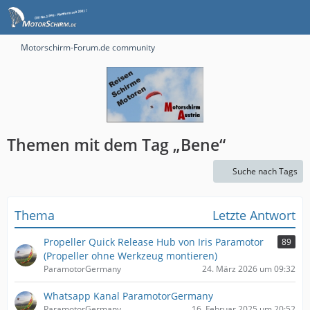
Motorschirm-Forum.de community
Themen mit dem Tag „Bene“
Suche nach Tags
Thema
Letzte Antwort
Propeller Quick Release Hub von Iris Paramotor
89
(Propeller ohne Werkzeug montieren)
ParamotorGermany
24. März 2026 um 09:32
Whatsapp Kanal ParamotorGermany
ParamotorGermany
16. Februar 2025 um 20:52