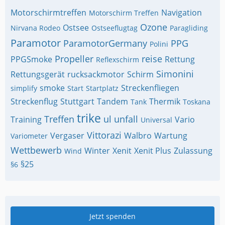
Motorschirmtreffen
Navigation
Motorschirm Treffen
Ozone
Ostsee
Nirvana Rodeo
Ostseeflugtag
Paragliding
Paramotor
ParamotorGermany
PPG
Polini
Propeller
reise
PPGSmoke
Rettung
Reflexschirm
Simonini
Rettungsgerät
rucksackmotor
Schirm
smoke
Streckenfliegen
simplify
Start
Startplatz
Streckenflug
Stuttgart
Tandem
Thermik
Tank
Toskana
trike
Treffen
ul
unfall
Training
Vario
Universal
Vittorazi
Vergaser
Walbro
Wartung
Variometer
Wettbewerb
Winter
Xenit
Xenit Plus
Zulassung
Wind
§25
§6
Jetzt spenden