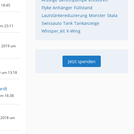
m 18:45
Flyke Anhänger
Füllstand
Lautstärkereduzierung
Monster
Skala
Swissauto
Tank
Tankanzeige
um 23:11
Whisper_kit
X-Wing
r 2019 um
Jetzt spenden
9 um 13:18
rdt
um 16:38
 2018 um