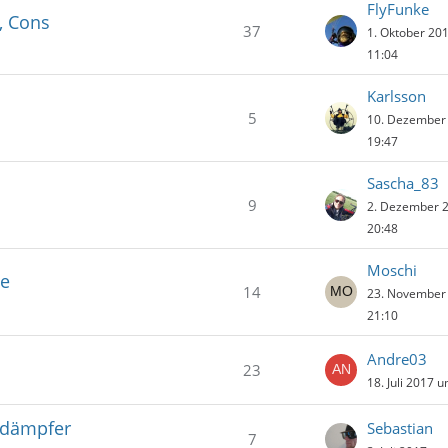
FlyFunke
s, Cons
37
1. Oktober 20
11:04
Karlsson
5
10. Dezember
19:47
Sascha_83
9
2. Dezember 
20:48
Moschi
ne
14
23. November
21:10
Andre03
23
18. Juli 2017 
ldämpfer
Sebastian
7