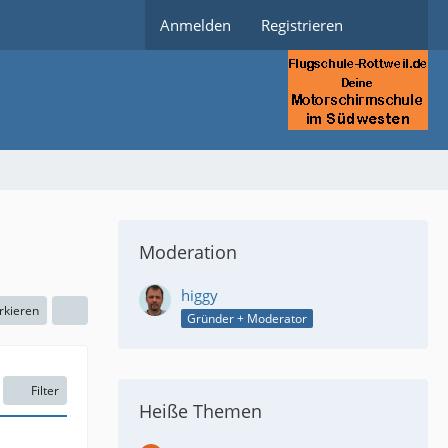
Anmelden
Registrieren
Moderation
higgy
rkieren
Gründer + Moderator
Filter
Heiße Themen