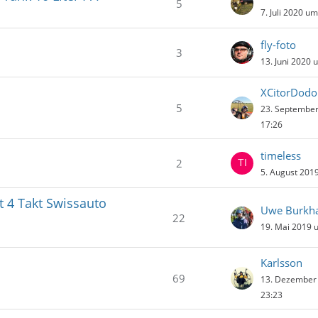
5
7. Juli 2020 u
fly-foto
3
13. Juni 2020 
XCitorDodo
5
23. Septembe
17:26
timeless
2
5. August 201
 4 Takt Swissauto
Uwe Burkha
22
19. Mai 2019 
Karlsson
69
13. Dezember
23:23