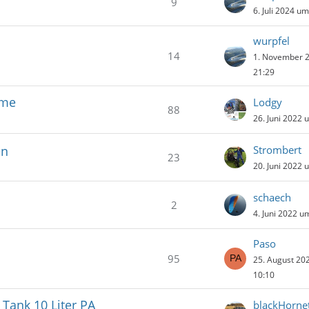
9
6. Juli 2024 u
wurpfel
14
1. November 
21:29
eme
Lodgy
88
26. Juni 2022 
en
Strombert
23
20. Juni 2022 
schaech
2
4. Juni 2022 u
Paso
95
25. August 20
10:10
 Tank 10 Liter PA
blackHorne