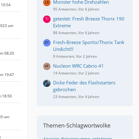
Monster hohe Drehzahlen
m 10:54
95 Antworten, Vor 6 Jahren
getestet: Fresh Breeze Thorix 190
Extreme
2023 um
88 Antworten, Vor 6 Jahren
Fresh-Breeze Sportix/Thorix Tank
Undicht!!!
um 08:20
9 Antworten, Vor 2 Jahren
Nucleon WRC Cabrio 41
14 Antworten, Vor 2 Jahren
um 19:47
Dicke Feder des Flashstarters
gebrochen
m 18:50
23 Antworten, Vor 4 Jahren
20 um
Themen-Schlagwortwolke
t
Anzeige
Benzinpumpe
entstören