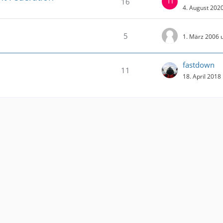
16
4. August 202
5
1. März 2006 
fastdown
11
18. April 2018