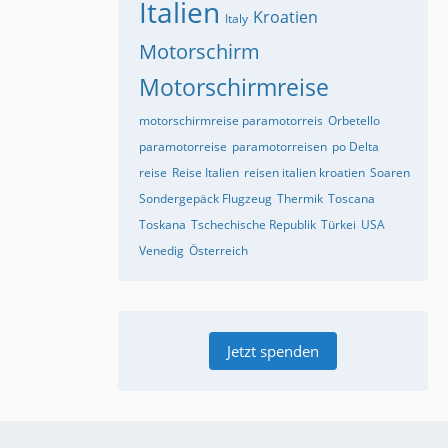
Italien
Kroatien
Italy
Motorschirm
Motorschirmreise
motorschirmreise paramotorreis
Orbetello
paramotorreise
paramotorreisen
po Delta
reise
Reise Italien
reisen italien kroatien
Soaren
Sondergepäck Flugzeug
Thermik
Toscana
Toskana
Tschechische Republik
Türkei
USA
Venedig
Österreich
Jetzt spenden