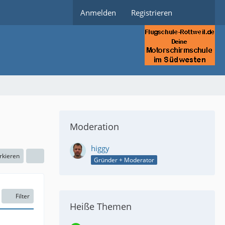
Anmelden
Registrieren
Moderation
higgy
rkieren
Gründer + Moderator
Filter
Heiße Themen