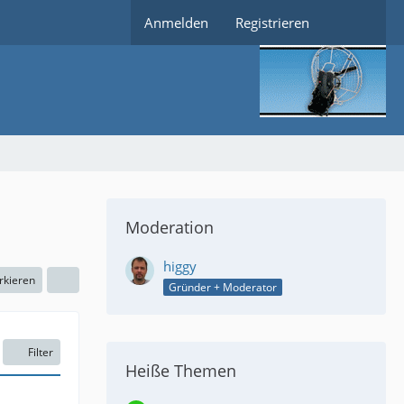
Anmelden
Registrieren
Moderation
higgy
rkieren
Gründer + Moderator
Filter
Heiße Themen