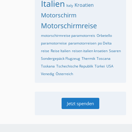
Italien
Kroatien
Italy
Motorschirm
Motorschirmreise
motorschirmreise paramotorreis
Orbetello
paramotorreise
paramotorreisen
po Delta
reise
Reise Italien
reisen italien kroatien
Soaren
Sondergepäck Flugzeug
Thermik
Toscana
Toskana
Tschechische Republik
Türkei
USA
Venedig
Österreich
Jetzt spenden