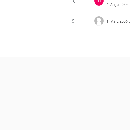
16
4. August 202
5
1. März 2006 